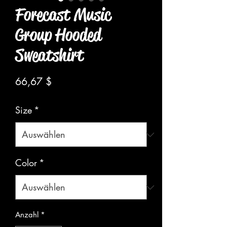
Forecast Music
Group Hooded
Sweatshirt
Preis
66,67 $
Size
*
Color
*
Anzahl
*